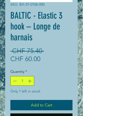
SKU: BA-01-0106-000
BALTIC - Elastic 3
hook – Longe de
harnais
Regular
 CHF 75.40 
Sale
Price
CHF 60.00
Price
Quantity
*
Only 1 left in stock
Add to Cart