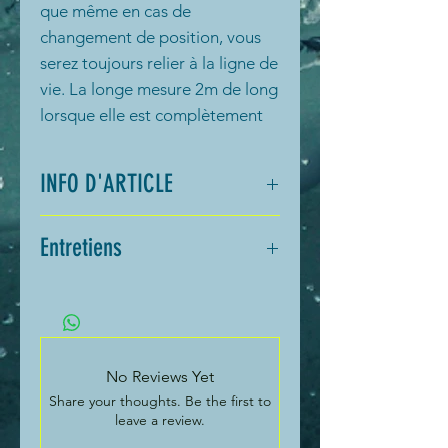
que même en cas de
changement de position, vous
serez toujours relier à la ligne de
vie. La longe mesure 2m de long
lorsque elle est complètement
étendue. Approuver à
l'internationnal pour la
INFO D'ARTICLE
navigation en océan selon la
World Sailing Offshore Special
Approuvée par la World
Entretiens
Regulations ( OSR). Les longes
sailing Offshore Special
Baltic sont validées par la norme
Regulations (OSR)
Entretiens:
EN ISO 12401: 2009.
Longe de 2 mètres
Rincer la ligne de sécurité à l’eau
Longe élastique
douce après l’avoir utilisée en
Longe avec 3 mousquetons
eau salée.
Garantie 5 ans
No Reviews Yet
Inspecter les coutures et les
Share your thoughts. Be the first to
bandes pour détecter tout signe
leave a review.
d’usure.