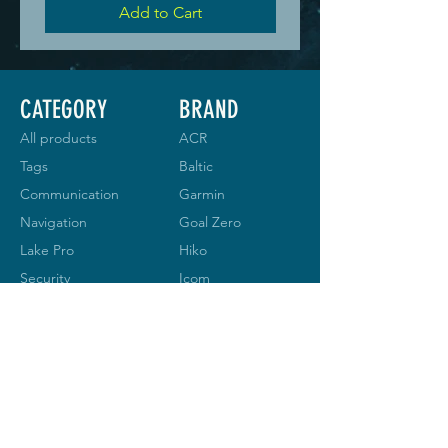
Add to Cart
CATEGORY
BRAND
All products
ACR
Tags
Baltic
Communication
Garmin
Navigation
Goal Zero
Lake Pro
Hiko
Security
Icom
Tracking
Nexus
Ocean
Signal
Silva
LANGUE
SPOT
S
Vesper