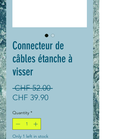
Connecteur de
câbles étanche à
visser
Regular
 CHF 52.00 
Sale
Price
CHF 39.90
Price
Quantity
*
Only 1 left in stock