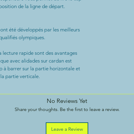
position de la ligne de départ.
 ont été développés par les meilleurs
qualifiés olympiques.
la lecture rapide sont des avantages
ique avec alidades sur cardan est
à barrer sur la partie horizontale et
a partie verticale.
re la petite différence qui sépare la
elles tactiques de Silva sont graduées
No Reviews Yet
respondent aux amures bâbord et
Share your thoughts. Be the first to leave a review.
ord amure est 2, la graduation bâbord
s suffit de vous souvenir du chiffre 2.
Leave a Review
ans les parcours triangulaires pour