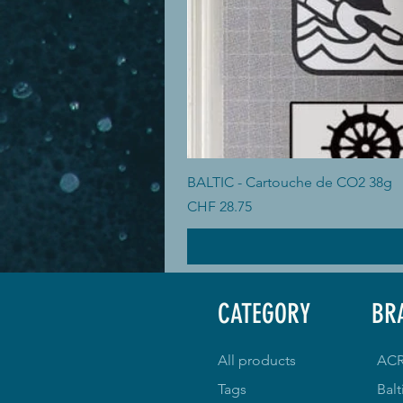
BALTIC - Cartouche de CO2 38g
Price
CHF 28.75
CATEGORY
BR
All products
AC
Tags
Balt