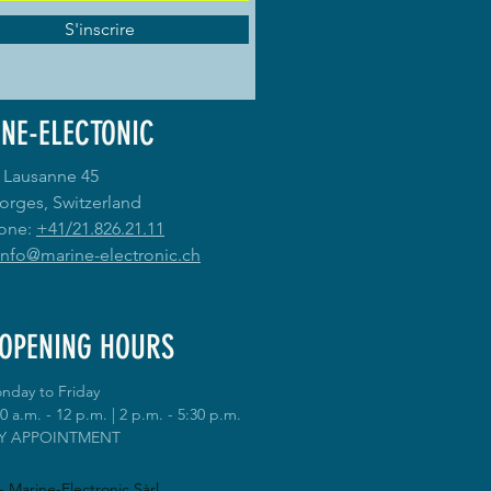
S'inscrire
NE-ELECTONIC
 Lausanne 45
orges, Switzerland
one:
+41/21.826.21.11
info@marine-electronic.ch
OPENING HOURS
nday to Friday
0 a.m. - 12 p.m. | 2 p.m. - 5:30 p.m.
Y APPOINTMENT
- Marine-Electronic Sàrl