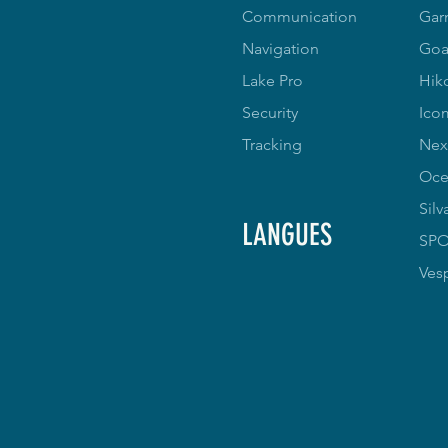
Communication
Gar
Navigation
Goa
Lake Pro
Hik
Security
Ico
Tracking
Nex
Oce
Silv
LANGUES
SP
Ves