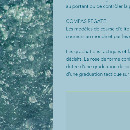
au portant ou de contrôler la 
COMPAS REGATE
Les modèles de course d'élite
coureurs au monde et par les 
Les graduations tactiques et 
décisifs. La rose de forme con
dotée d'une graduation de cap 
d'une graduation tactique sur l
La détection des risées peut êt
victoire de la défaite. Les éch
de 0 à 20 et les chiffres cor
tribord. Si la graduation trib
amure doit être 2. Ainsi, il vou
C'est un avantage important d