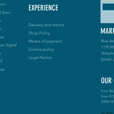
min
EXPERIENCE
l Zero
o
Delivery and returns
m
MARI
Shop Policy
us
Rue de
Means of payment
an Signal
1110 M
Cookie policy
a
Teleph
Legal Notice
Email:
OT
per
OUR 
from Mo
from 8:3
ONLY B
© 2024 