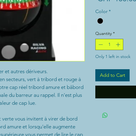
Color
*
Quantity
*
Only 1 left in stock
r et autres dériveurs.
Add to Cart
n secteurs, vert à tribord et rouge à
otre cap réel tribord amure et bâbord
le du barreur au rappel. Il n'est plus
aleur de cap lue.
verte vous invitent à virer de bord
bord amure et lorsqu'elle augmente
upérieure vous permet de lire le cap