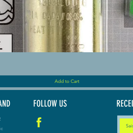
Quick View
Add to Cart
AND
FOLLOW US
RECE
R
ic