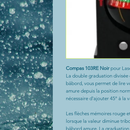
Compas 103RE Noir
pour Lase
La double graduation divisée e
bâbord, vous permet de lire v
amure depuis la position norma
nécessaire d'ajouter 45° à la v
Les flèches mémoires rouge et 
lorsque la valeur diminue tri
bâbord amure. La graduation s