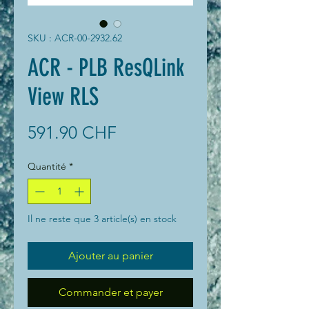
SKU : ACR-00-2932.62
ACR - PLB ResQLink
View RLS
Prix
591.90 CHF
Quantité
*
Il ne reste que 3 article(s) en stock
Ajouter au panier
Commander et payer