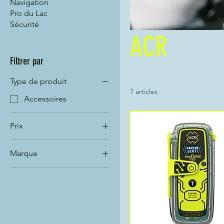
Navigation
Pro du Lac
Sécurité
ACR
Filtrer par
Type de produit
7 articles
Accessoires
Prix
Marque
67 CHF
1 000 CHF
ACR