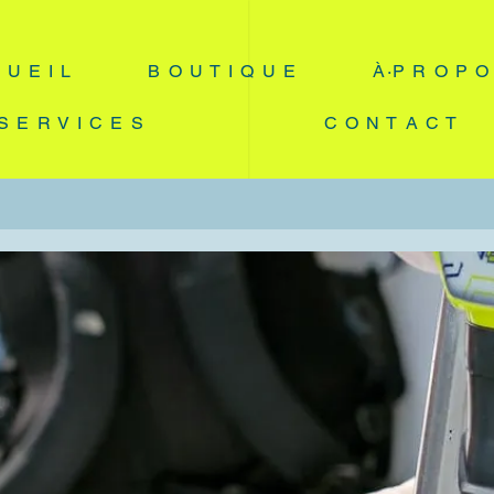
 U E I L
B O U T I Q U E
À·P R O P O
S E R V I C E S
C O N T A C T