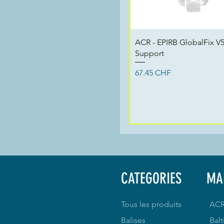
Aperçu rapide
ACR - EPIRB GlobalFix V5
Support
Prix
67.45 CHF
CATEGORIES
MA
Tous les produits
AC
Balises
Balt