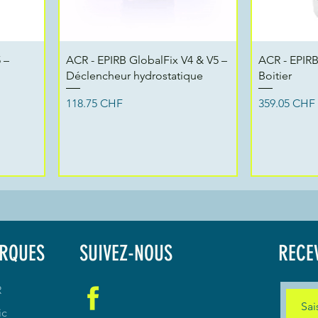
Aperçu rapide
Ap
 –
ACR - EPIRB GlobalFix V4 & V5 –
ACR - EPIRB
Déclencheur hydrostatique
Boitier
Prix
Prix
118.75 CHF
359.05 CHF
RQUES
SUIVEZ-NOUS
RECE
R
ic