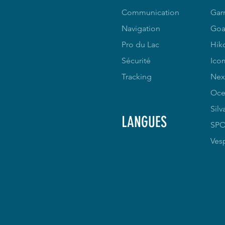
Communication
Gar
Navigation
Goa
Pro du Lac
Hik
Sécurité
Ico
Tracking
Nex
Oce
Silv
LANGUES
SP
Ves