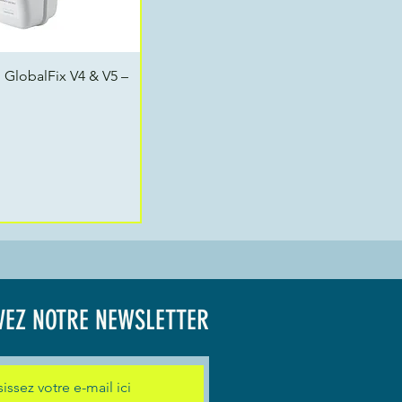
erçu rapide
 GlobalFix V4 & V5 –
VEZ NOTRE NEWSLETTER