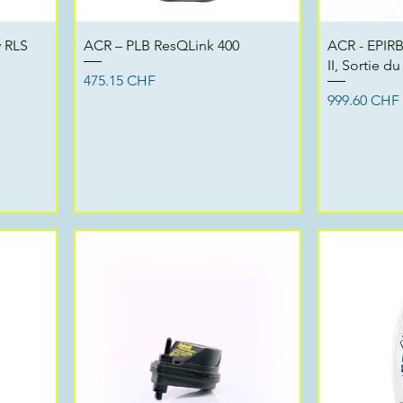
Aperçu rapide
Ap
w RLS
ACR – PLB ResQLink 400
ACR - EPIRB
II, Sortie 
Prix
475.15 CHF
Prix
999.60 CHF