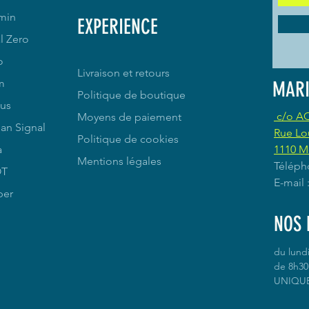
min
EXPERIENCE
l Zero
o
Livraison et retours
m
MARI
Politique de boutique
us
c/o A
Moyens de paiement
an Signal
Rue Lo
Politique de cookies
a
1110 M
Mentions légales
Téléph
OT
E-mail
per
NOS 
du lund
de 8h30 
UNIQU