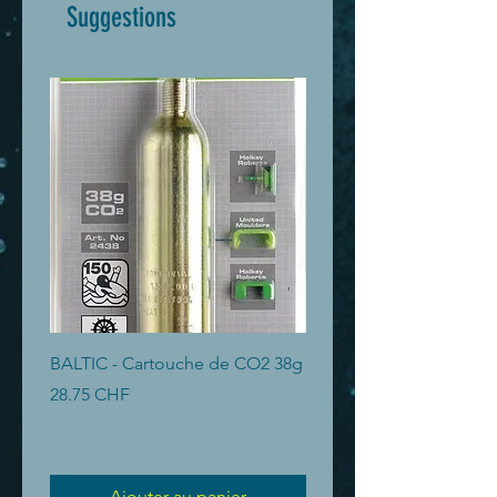
Suggestions
BALTIC - Cartouche de CO2 38g
BALTIC - Cartouche de 
Prix
Prix
28.75 CHF
19.40 CHF
Ajouter au panier