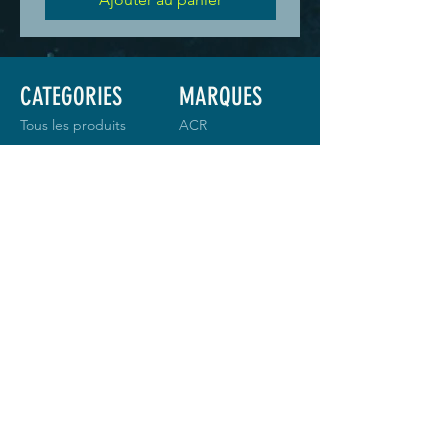
CATEGORIES
MARQUES
Tous les produits
ACR
Balises
Baltic
Communication
Garmin
Navigation
Goal Zero
Pro du Lac
Hiko
Sécurité
Icom
Tracking
Nexus
Ocean
Signal
Silva
LANGUE
SPOT
S
Vesper