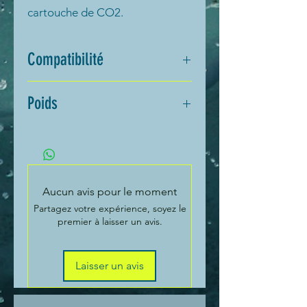
cartouche de CO2.
Compatibilité
Ce déclencheur est compatible
Poids
avec les gilets dont une
inscription tels que « USE ONLY
1 kg
BALTIC Cartridge UM # 2520 »
figure.
Aucun avis pour le moment
Partagez votre expérience, soyez le
premier à laisser un avis.
Laisser un avis