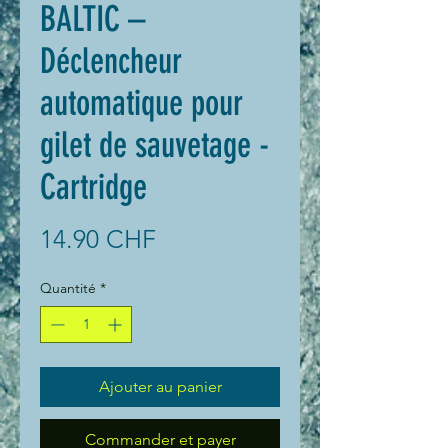
BALTIC –
Déclencheur
automatique pour
gilet de sauvetage -
Cartridge
Prix
14.90 CHF
Quantité
*
Ajouter au panier
Commander et payer