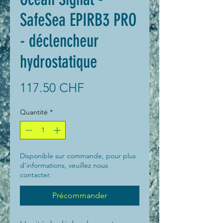
SafeSea EPIRB3 PRO
- déclencheur
hydrostatique
Prix
117.50 CHF
Quantité
*
Disponible sur commande, pour plus
d'informations, veuillez nous
contacter.
Précommander