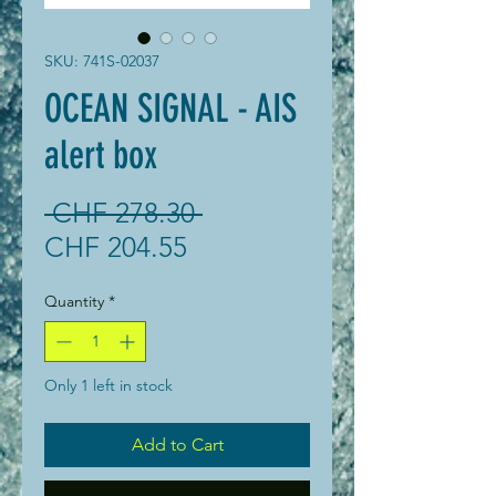
SKU: 741S-02037
OCEAN SIGNAL - AIS
alert box
Regular
 CHF 278.30 
Sale
Price
CHF 204.55
Price
Quantity
*
Only 1 left in stock
Add to Cart