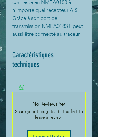
connecte en NMEA0183 à
n’importe quel récepteur AIS.
Grâce à son port de
transmission NMEA0183 il peut
aussi être connecté au traceur.
Jusqu’à 30 MMSI individuels
peuvent être programmés avec
Caractéristiques
différentes alarmes pour
techniques
différencier la source.
L'AIS alert box surveille les
L'AIS alert box est alimenté par
données NMEA pour l'AIS-MOB
une tension de 10.8 - 15.6 Vcc.
et AIS SART et sonne l'alarme.
Panneau ou support de
No Reviews Yet
montage
Share your thoughts. Be the first to
Détecte les appareils AIS
leave a review.
MOB et AIS SART
Étanche (pour un montage
externe)
Leave a Review