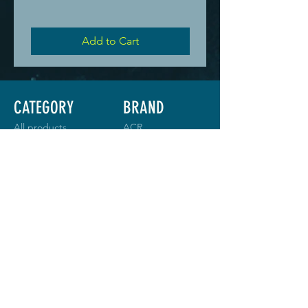
Add to Cart
CATEGORY
BRAND
All products
ACR
Tags
Baltic
Communication
Garmin
Navigation
Goal Zero
Lake Pro
Hiko
Security
Icom
Tracking
Nexus
Ocean
Signal
Silva