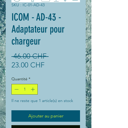
SKU : IC-01-AD-43
ICOM - AD-43 -
Adaptateur pour
chargeur
Prix
 46.00 CHF 
Prix
original
23.00 CHF
promotionnel
Quantité
*
Il ne reste que 1 article(s) en stock
Ajouter au panier