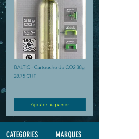
BALTIC - Cartouche de CO2 38g
BALTIC - Cartouche de 
Prix
Prix
28.75 CHF
19.40 CHF
Ajouter au panier
CATEGORIES
MARQUES