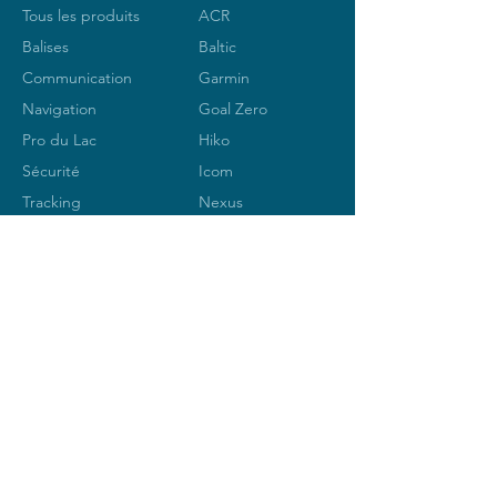
Tous les produits
ACR
Balises
Baltic
Communication
Garmin
Navigation
Goal Zero
Pro du Lac
Hiko
Sécurité
Icom
Tracking
Nexus
Ocean
Signal
Silva
LANGUE
SPOT
S
Vesper
MARINE-ELECTRONIC Sàrl