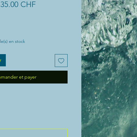
Prix
Prix
35.00 CHF
original
promotionnel
cle(s) en stock
r
mander et payer