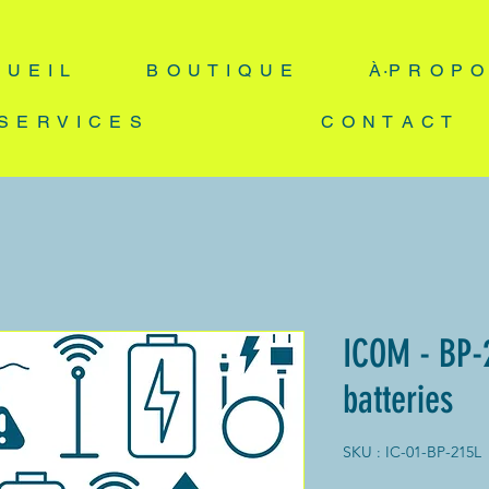
 U E I L
B O U T I Q U E
À·P R O P O
S E R V I C E S
C O N T A C T
ICOM - BP-2
batteries
SKU : IC-01-BP-215L