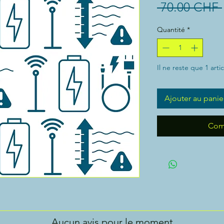
 70.00 CHF 
Quantité
*
Il ne reste que 1 arti
Ajouter au panie
Com
Aucun avis pour le moment