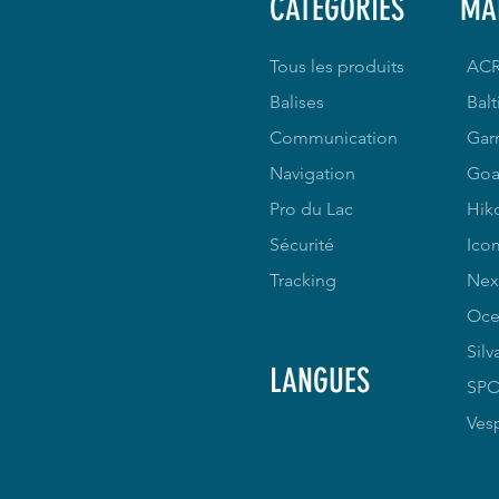
CATEGORIES
MA
Tous les produits
AC
Balises
Balt
Communication
Gar
Navigation
Goa
Pro du Lac
Hik
Sécurité
Ico
Tracking
Nex
Oce
Silv
LANGUES
SP
Ves