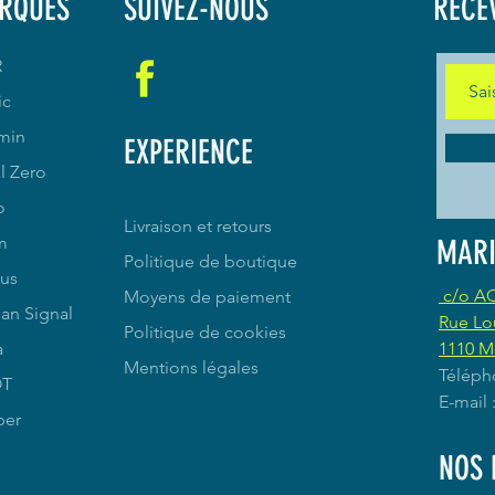
RQUES
SUIVEZ-NOUS
RECE
R
ic
min
EXPERIENCE
l Zero
o
Livraison et retours
m
MARI
Politique de boutique
us
c/o A
Moyens de paiement
an Signal
Rue Lo
Politique de cookies
a
1110 M
Mentions légales
Téléph
OT
E-mail
per
NOS 