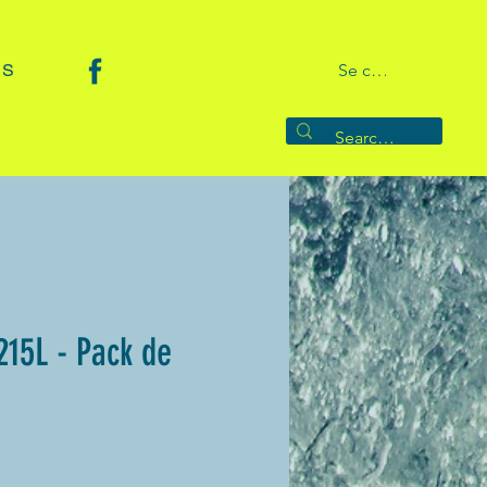
 S
Se connecter
15L - Pack de