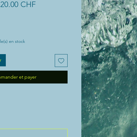
Prix
Prix
20.00 CHF
original
promotionnel
cle(s) en stock
r
mander et payer