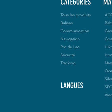
CATEGORIES
MA
Tous les produits
AC
Balises
Balt
Communication
Gar
Navigation
Goa
Pro du Lac
Hik
Sécurité
Ico
Tracking
Nex
Oce
Silv
LANGUES
SP
Ves