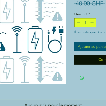
 40.00 CHF 
Quantité
*
Il ne reste que 3 arti
Ajouter au panie
Com
Aucun avis pour le moment