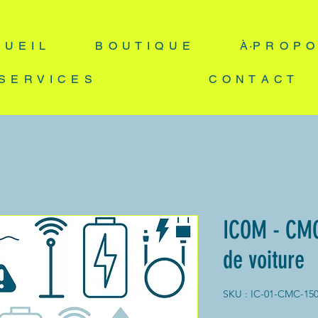
 U E I L
B O U T I Q U E
À·P R O P O
S E R V I C E S
C O N T A C T
ICOM - CMC
de voiture
SKU : IC-01-CMC-15