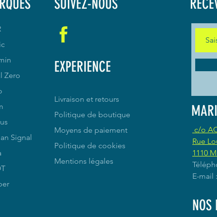
RQUES
SUIVEZ-NOUS
RECE
R
ic
min
EXPERIENCE
l Zero
o
Livraison et retours
m
MARI
Politique de boutique
us
c/o A
Moyens de paiement
an Signal
Rue Lo
Politique de cookies
a
1110 M
Mentions légales
Téléph
OT
E-mail
per
NOS 