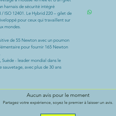
poumon ayant un
n harnais de sécurité intégré
de 60 -120 kg.
deux poches zi
/ ISO 12401. Le Hybrid 220 – gilet de
une sangle cui
veloppé pour ceux qui travaillent sur
une fenêtre d'i
deux mondes.
vous pouvez véri
indicateurs d'ét
ositive de 55 Newton avec un poumon
Gonflage manu
lémentaire pour fournir 165 Newton
.
 Suède - leader mondial dans le
e sauvetage, avec plus de 30 ans
Aucun avis pour le moment
Partagez votre expérience, soyez le premier à laisser un avis.