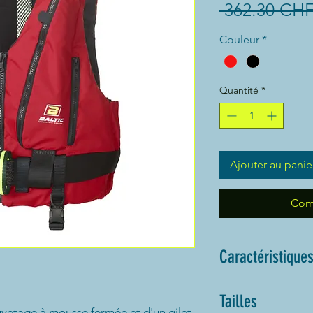
 362.30 CHF
Couleur
*
Quantité
*
Ajouter au panie
Com
Caractéristique
La flottabilité
Tailles
de l'aide à la fl
vetage à mousse fermée et d'un gilet