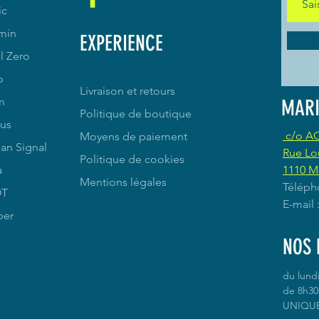
ic
min
EXPERIENCE
l Zero
o
Livraison et retours
m
MARI
Politique de boutique
us
c/o A
Moyens de paiement
an Signal
Rue Lo
Politique de cookies
a
1110 M
Mentions légales
Téléph
OT
E-mail
per
NOS 
du lund
de 8h30 
UNIQU