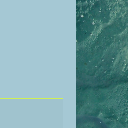
e flottabilité de 165N
ppées
sse double
nspection équipée de sorte que
fier visuellement les
at de la vanne manuelle est vert
el