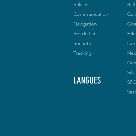
Balises
Balt
Communication
Gar
Navigation
Goa
Pro du Lac
Hik
Sécurité
Ico
Tracking
Nex
Oce
Silv
LANGUES
SP
Ves