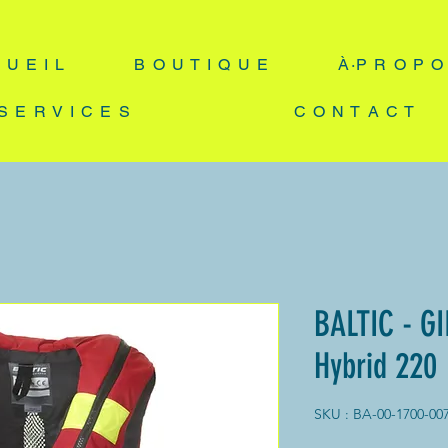
 U E I L
B O U T I Q U E
À·P R O P O
S E R V I C E S
C O N T A C T
BALTIC - G
Hybrid 220
SKU : BA-00-1700-00