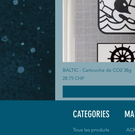
BALTIC - Cartouche de CO2 38g
Prix
28.75 CHF
CATEGORIES
MA
Tous les produits
AC