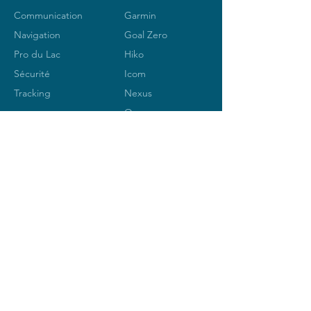
Communication
Garmin
Navigation
Goal Zero
Pro du Lac
Hiko
Sécurité
Icom
Tracking
Nexus
Ocean
Signal
Silva
LANGUE
SPOT
S
Vesper
MARINE-ELECTRONIC Sàrl
c/o AQUALOOK
Rue Louis de Savoie 63